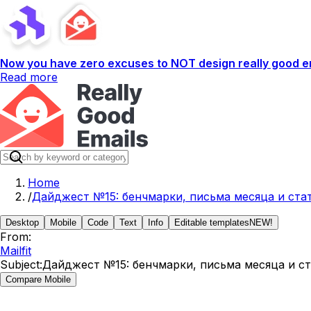
Now you have zero excuses to NOT design really good em
Read more
Home
/
Дайджест №15: бенчмарки, письма месяца и ста
Desktop
Mobile
Code
Text
Info
Editable templates
NEW!
From:
Mailfit
Subject:
Дайджест №15: бенчмарки, письма месяца и с
Compare Mobile