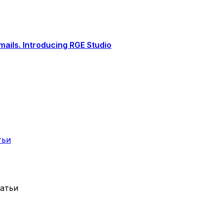
ails. Introducing RGE Studio
тьи
татьи